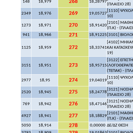
268
148
18,979
18,28797
(ΠΛΑΙΣΙΟ 28)
[1110] ΨΥΧΟΛΟ
269
2349
18,976
19,05727
10)
[2101] ΜΑΘΗΜ
270
1273
18,971
18,91420
(Π.Κ) - (ΠΛΑΙΣ
271
941
18,966
18,91225
[3101] ΒΙΟΛΟΓ
[4102] ΜΗΧ
272
1125
18,959
18,33741
ΚΑΙ ΚΑΤΑΣΚΕΥΑ
19)
[3122] ΕΠΙΣ
273
3151
18,951
18,95715
(ΛΟΓΟΘΕΡΑΠΕ
(ΤΕΠΑΚ) - (ΠΛ
[1110] ΨΥΧΟΛΟ
274
2977
18,95
19,04019
10)
[3121] ΝΟΣΗΛ
275
2520
18,945
18,24778
(ΠΛΑΙΣΙΟ 28)
[3121] ΝΟΣΗΛ
276
769
18,942
18,47146
(ΠΛΑΙΣΙΟ 28)
[2101] ΜΑΘΗΜ
277
4927
18,941
18,18829
(Π.Κ) - (ΠΛΑΙΣ
278
5050
18,914
0,00000
ΔΕ/ΔΖ ΘΕΣΗ
3793
18,909
19,01863
[3101] ΒΙΟΛΟΓ