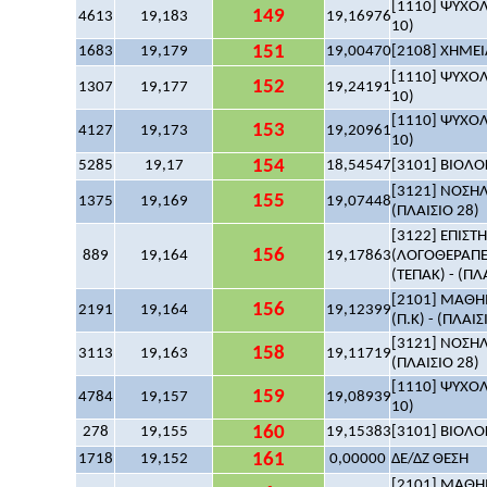
[1110] ΨΥΧΟΛΟ
149
4613
19,183
19,16976
10)
151
1683
19,179
19,00470
[2108] ΧΗΜΕΙΑ
[1110] ΨΥΧΟΛΟ
152
1307
19,177
19,24191
10)
[1110] ΨΥΧΟΛΟ
153
4127
19,173
19,20961
10)
154
5285
19,17
18,54547
[3101] ΒΙΟΛΟΓ
[3121] ΝΟΣΗΛ
155
1375
19,169
19,07448
(ΠΛΑΙΣΙΟ 28)
[3122] ΕΠΙΣ
156
889
19,164
19,17863
(ΛΟΓΟΘΕΡΑΠΕ
(ΤΕΠΑΚ) - (ΠΛ
[2101] ΜΑΘΗΜ
156
2191
19,164
19,12399
(Π.Κ) - (ΠΛΑΙΣ
[3121] ΝΟΣΗΛ
158
3113
19,163
19,11719
(ΠΛΑΙΣΙΟ 28)
[1110] ΨΥΧΟΛΟ
159
4784
19,157
19,08939
10)
160
278
19,155
19,15383
[3101] ΒΙΟΛΟΓ
161
1718
19,152
0,00000
ΔΕ/ΔΖ ΘΕΣΗ
[2101] ΜΑΘΗΜ