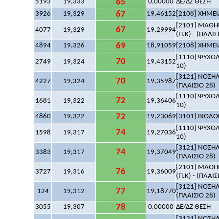
65
5193
19,333
0,00000
ΔΕ/ΔΖ ΘΕΣΗ
67
3926
19,329
19,46152
[2108] ΧΗΜΕΙΑ
[2101] ΜΑΘΗΜ
67
4077
19,329
19,29994
(Π.Κ) - (ΠΛΑΙΣ
69
4894
19,326
18,91059
[2108] ΧΗΜΕΙΑ
[1110] ΨΥΧΟΛΟ
70
2749
19,324
19,43152
10)
[3121] ΝΟΣΗΛ
70
4227
19,324
19,35987
(ΠΛΑΙΣΙΟ 28)
[1110] ΨΥΧΟΛΟ
72
1681
19,322
19,36406
10)
72
4860
19,322
19,23069
[3101] ΒΙΟΛΟΓ
[1110] ΨΥΧΟΛΟ
74
1598
19,317
19,27036
10)
[3121] ΝΟΣΗΛ
74
3383
19,317
19,37049
(ΠΛΑΙΣΙΟ 28)
[2101] ΜΑΘΗΜ
76
3727
19,316
19,36009
(Π.Κ) - (ΠΛΑΙΣ
[3121] ΝΟΣΗΛ
77
124
19,312
19,18770
(ΠΛΑΙΣΙΟ 28)
78
3055
19,307
0,00000
ΔΕ/ΔΖ ΘΕΣΗ
[3121] ΝΟΣΗΛ