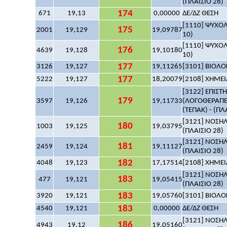
(ΠΛΑΙΣΙΟ 28)
174
671
19,13
0,00000
ΔΕ/ΔΖ ΘΕΣΗ
[1110] ΨΥΧΟΛΟ
175
2001
19,129
19,09787
10)
[1110] ΨΥΧΟΛΟ
176
4639
19,128
19,10180
10)
177
3126
19,127
19,11265
[3101] ΒΙΟΛΟΓ
177
5222
19,127
18,20079
[2108] ΧΗΜΕΙΑ
[3122] ΕΠΙΣ
179
3597
19,126
19,11733
(ΛΟΓΟΘΕΡΑΠΕ
(ΤΕΠΑΚ) - (ΠΛ
[3121] ΝΟΣΗΛ
180
1003
19,125
19,03795
(ΠΛΑΙΣΙΟ 28)
[3121] ΝΟΣΗΛ
181
2459
19,124
19,11127
(ΠΛΑΙΣΙΟ 28)
182
4048
19,123
17,17514
[2108] ΧΗΜΕΙΑ
[3121] ΝΟΣΗΛ
183
477
19,121
19,05415
(ΠΛΑΙΣΙΟ 28)
183
3920
19,121
19,05760
[3101] ΒΙΟΛΟΓ
183
4540
19,121
0,00000
ΔΕ/ΔΖ ΘΕΣΗ
[3121] ΝΟΣΗΛ
186
4943
19,12
19,05160