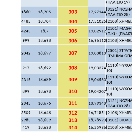
(ΠΛΑΙΣΙΟ 19)
[3121] ΝΟΣΗΛ
303
1860
18,705
17,97144
(ΠΛΑΙΣΙΟ 28)
304
4485
18,704
17,51025
[2108] ΧΗΜΕΙΑ
[2101] ΜΑΘΗΜ
305
4243
18,7
19,02912
(Π.Κ) - (ΠΛΑΙΣ
306
999
18,698
16,96112
[2108] ΧΗΜΕΙΑ
[2501] ΣΤΡΑΤ
307
2042
18,697
19,03813
- ΤΜΗΜΑ ΟΠΛΩ
[1110] ΨΥΧΟΛΟ
308
917
18,692
19,03374
10)
[1110] ΨΥΧΟΛΟ
309
2315
18,689
19,04563
10)
[1110] ΨΥΧΟΛΟ
310
899
18,678
19,04207
10)
[3121] ΝΟΣΗΛ
311
2345
18,676
18,99348
(ΠΛΑΙΣΙΟ 28)
312
3509
18,648
16,71851
[2108] ΧΗΜΕΙΑ
313
2983
18,639
18,78990
[3101] ΒΙΟΛΟΓ
314
419
18,638
16,25936
[2108] ΧΗΜΕΙΑ