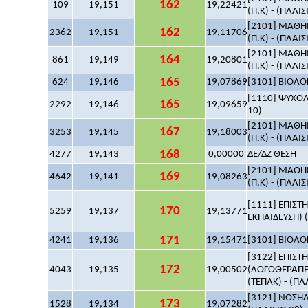
162
109
19,151
19,22421
(Π.Κ) - (ΠΛΑΙΣ
[2101] ΜΑΘΗΜ
162
2362
19,151
19,11706
(Π.Κ) - (ΠΛΑΙΣ
[2101] ΜΑΘΗΜ
164
861
19,149
19,20801
(Π.Κ) - (ΠΛΑΙΣ
165
624
19,146
19,07869
[3101] ΒΙΟΛΟΓ
[1110] ΨΥΧΟΛΟ
165
2292
19,146
19,09659
10)
[2101] ΜΑΘΗΜ
167
3253
19,145
19,18003
(Π.Κ) - (ΠΛΑΙΣ
168
4277
19,143
0,00000
ΔΕ/ΔΖ ΘΕΣΗ
[2101] ΜΑΘΗΜ
169
4642
19,141
19,08263
(Π.Κ) - (ΠΛΑΙΣ
[1111] ΕΠΙΣ
170
5259
19,137
19,13771
ΕΚΠΑΙΔΕΥΣΗ) (
171
4241
19,136
19,15471
[3101] ΒΙΟΛΟΓ
[3122] ΕΠΙΣ
172
4043
19,135
19,00502
(ΛΟΓΟΘΕΡΑΠΕ
(ΤΕΠΑΚ) - (ΠΛ
[3121] ΝΟΣΗΛ
173
1528
19,134
19,07282