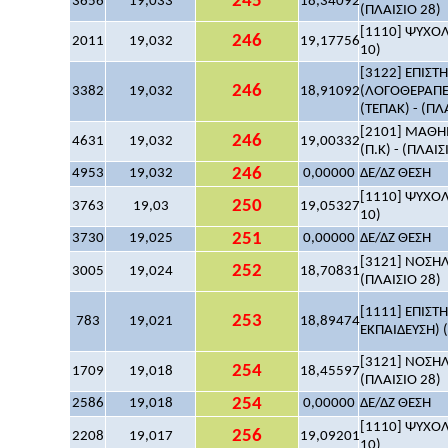
245
3656
19,033
18,34092
(ΠΛΑΙΣΙΟ 28)
[1110] ΨΥΧΟΛΟ
246
2011
19,032
19,17756
10)
[3122] ΕΠΙΣ
246
3382
19,032
18,91092
(ΛΟΓΟΘΕΡΑΠΕ
(ΤΕΠΑΚ) - (ΠΛ
[2101] ΜΑΘΗΜ
246
4631
19,032
19,00332
(Π.Κ) - (ΠΛΑΙΣ
246
4953
19,032
0,00000
ΔΕ/ΔΖ ΘΕΣΗ
[1110] ΨΥΧΟΛΟ
250
3763
19,03
19,05327
10)
251
3730
19,025
0,00000
ΔΕ/ΔΖ ΘΕΣΗ
[3121] ΝΟΣΗΛ
252
3005
19,024
18,70831
(ΠΛΑΙΣΙΟ 28)
[1111] ΕΠΙΣ
253
783
19,021
18,89474
ΕΚΠΑΙΔΕΥΣΗ) (
[3121] ΝΟΣΗΛ
254
1709
19,018
18,45597
(ΠΛΑΙΣΙΟ 28)
254
2586
19,018
0,00000
ΔΕ/ΔΖ ΘΕΣΗ
[1110] ΨΥΧΟΛΟ
256
2208
19,017
19,09201
10)