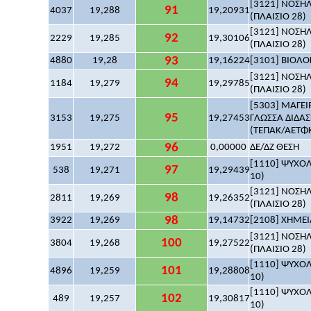
[3121] ΝΟΣΗΛ
91
4037
19,288
19,20931
(ΠΛΑΙΣΙΟ 28)
[3121] ΝΟΣΗΛ
92
2229
19,285
19,30106
(ΠΛΑΙΣΙΟ 28)
93
4880
19,28
19,16224
[3101] ΒΙΟΛΟΓ
[3121] ΝΟΣΗΛ
94
1184
19,279
19,29785
(ΠΛΑΙΣΙΟ 28)
[5303] ΜΑΓΕΙΡ
95
3153
19,275
19,27453
ΓΛΩΣΣΑ ΔΙΔΑ
(ΤΕΠΑΚ/ΑΕΤΦΚ/
96
1951
19,272
0,00000
ΔΕ/ΔΖ ΘΕΣΗ
[1110] ΨΥΧΟΛΟ
97
538
19,271
19,29439
10)
[3121] ΝΟΣΗΛ
98
2811
19,269
19,26352
(ΠΛΑΙΣΙΟ 28)
98
3922
19,269
19,14732
[2108] ΧΗΜΕΙΑ
[3121] ΝΟΣΗΛ
100
3804
19,268
19,27522
(ΠΛΑΙΣΙΟ 28)
[1110] ΨΥΧΟΛΟ
101
4896
19,259
19,28808
10)
[1110] ΨΥΧΟΛΟ
102
489
19,257
19,30817
10)