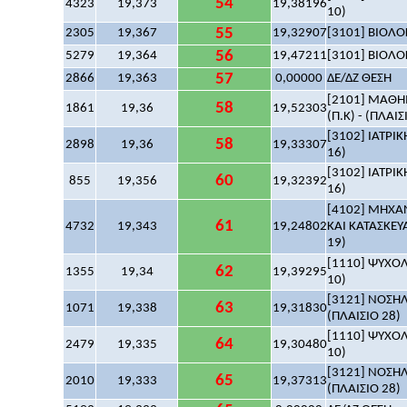
54
4323
19,373
19,38196
10)
55
2305
19,367
19,32907
[3101] ΒΙΟΛΟΓ
56
5279
19,364
19,47211
[3101] ΒΙΟΛΟΓ
57
2866
19,363
0,00000
ΔΕ/ΔΖ ΘΕΣΗ
[2101] ΜΑΘΗΜ
58
1861
19,36
19,52303
(Π.Κ) - (ΠΛΑΙΣ
[3102] ΙΑΤΡΙΚ
58
2898
19,36
19,33307
16)
[3102] ΙΑΤΡΙΚ
60
855
19,356
19,32392
16)
[4102] ΜΗΧ
61
4732
19,343
19,24802
ΚΑΙ ΚΑΤΑΣΚΕΥΑ
19)
[1110] ΨΥΧΟΛΟ
62
1355
19,34
19,39295
10)
[3121] ΝΟΣΗΛ
63
1071
19,338
19,31830
(ΠΛΑΙΣΙΟ 28)
[1110] ΨΥΧΟΛΟ
64
2479
19,335
19,30480
10)
[3121] ΝΟΣΗΛ
65
2010
19,333
19,37313
(ΠΛΑΙΣΙΟ 28)