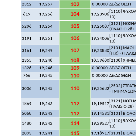
102
2312
19,257
0,00000
ΔΕ/ΔΖ ΘΕΣΗ
[1110] ΨΥΧΟΛΟ
104
619
19,256
19,23906
10)
[3121] ΝΟΣΗΛ
105
5296
19,254
19,25087
(ΠΛΑΙΣΙΟ 28)
[1110] ΨΥΧΟΛΟ
106
3191
19,251
19,34006
10)
[2101] ΜΑΘΗΜ
107
3161
19,249
19,23880
(Π.Κ) - (ΠΛΑΙΣ
108
2355
19,248
18,59680
[2108] ΧΗΜΕΙΑ
109
1326
19,246
0,00000
ΔΕ/ΔΖ ΘΕΣΗ
110
766
19,245
0,00000
ΔΕ/ΔΖ ΘΕΣΗ
[2502] ΣΤΡΑΤ
110
3036
19,245
19,25682
- ΤΜΗΜΑ ΣΩΜΑ
[3121] ΝΟΣΗΛ
112
1869
19,243
19,19517
(ΠΛΑΙΣΙΟ 28)
112
5068
19,243
19,14531
[3101] ΒΙΟΛΟΓ
[1110] ΨΥΧΟΛΟ
114
1480
19,242
19,29527
10)
115
2093
19,241
19,18917
[3101] ΒΙΟΛΟΓ