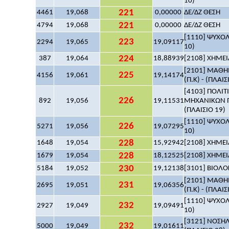
10)
221
4461
19,068
0,00000
ΔΕ/ΔΖ ΘΕΣΗ
221
4794
19,068
0,00000
ΔΕ/ΔΖ ΘΕΣΗ
[1110] ΨΥΧΟΛΟ
223
2294
19,065
19,09117
10)
224
387
19,064
18,88939
[2108] ΧΗΜΕΙΑ
[2101] ΜΑΘΗΜ
225
4156
19,061
19,14174
(Π.Κ) - (ΠΛΑΙΣ
[4103] ΠΟΛΙ
226
892
19,056
19,11531
ΜΗΧΑΝΙΚΩΝ Π
(ΠΛΑΙΣΙΟ 19)
[1110] ΨΥΧΟΛΟ
226
5271
19,056
19,07295
10)
228
1648
19,054
15,92942
[2108] ΧΗΜΕΙΑ
228
1679
19,054
18,12525
[2108] ΧΗΜΕΙΑ
230
5184
19,052
19,12138
[3101] ΒΙΟΛΟΓ
[2101] ΜΑΘΗΜ
231
2695
19,051
19,06356
(Π.Κ) - (ΠΛΑΙΣ
[1110] ΨΥΧΟΛΟ
232
2927
19,049
19,09491
10)
[3121] ΝΟΣΗΛ
232
5000
19,049
19,01611