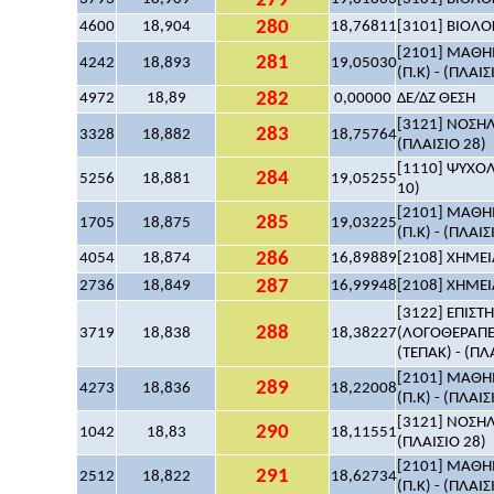
279
280
4600
18,904
18,76811
[3101] ΒΙΟΛΟΓ
[2101] ΜΑΘΗΜ
281
4242
18,893
19,05030
(Π.Κ) - (ΠΛΑΙΣ
282
4972
18,89
0,00000
ΔΕ/ΔΖ ΘΕΣΗ
[3121] ΝΟΣΗΛ
283
3328
18,882
18,75764
(ΠΛΑΙΣΙΟ 28)
[1110] ΨΥΧΟΛΟ
284
5256
18,881
19,05255
10)
[2101] ΜΑΘΗΜ
285
1705
18,875
19,03225
(Π.Κ) - (ΠΛΑΙΣ
286
4054
18,874
16,89889
[2108] ΧΗΜΕΙΑ
287
2736
18,849
16,99948
[2108] ΧΗΜΕΙΑ
[3122] ΕΠΙΣ
288
3719
18,838
18,38227
(ΛΟΓΟΘΕΡΑΠΕ
(ΤΕΠΑΚ) - (ΠΛ
[2101] ΜΑΘΗΜ
289
4273
18,836
18,22008
(Π.Κ) - (ΠΛΑΙΣ
[3121] ΝΟΣΗΛ
290
1042
18,83
18,11551
(ΠΛΑΙΣΙΟ 28)
[2101] ΜΑΘΗΜ
291
2512
18,822
18,62734
(Π.Κ) - (ΠΛΑΙΣ