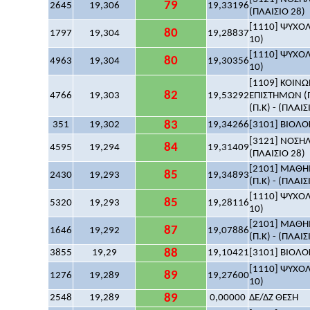
79
2645
19,306
19,33196
(ΠΛΑΙΣΙΟ 28)
[1110] ΨΥΧΟΛΟ
80
1797
19,304
19,28837
10)
[1110] ΨΥΧΟΛΟ
80
4963
19,304
19,30356
10)
[1109] ΚΟΙΝΩ
82
4766
19,303
19,53292
ΕΠΙΣΤΗΜΩΝ (
(Π.Κ) - (ΠΛΑΙΣ
83
351
19,302
19,34266
[3101] ΒΙΟΛΟΓ
[3121] ΝΟΣΗΛ
84
4595
19,294
19,31409
(ΠΛΑΙΣΙΟ 28)
[2101] ΜΑΘΗΜ
85
2430
19,293
19,34893
(Π.Κ) - (ΠΛΑΙΣ
[1110] ΨΥΧΟΛΟ
85
5320
19,293
19,28116
10)
[2101] ΜΑΘΗΜ
87
1646
19,292
19,07886
(Π.Κ) - (ΠΛΑΙΣ
88
3855
19,29
19,10421
[3101] ΒΙΟΛΟΓ
[1110] ΨΥΧΟΛΟ
89
1276
19,289
19,27600
10)
89
2548
19,289
0,00000
ΔΕ/ΔΖ ΘΕΣΗ