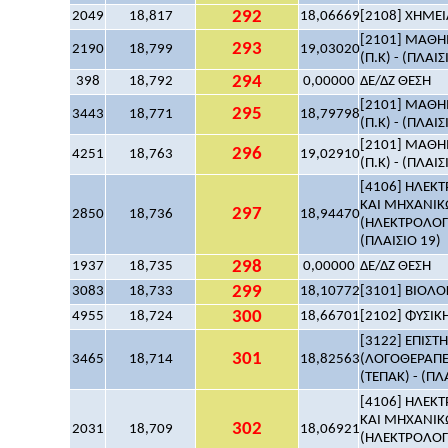
292
2049
18,817
18,06669
[2108] ΧΗΜΕΙΑ
[2101] ΜΑΘΗΜ
293
2190
18,799
19,03020
(Π.Κ) - (ΠΛΑΙΣ
294
398
18,792
0,00000
ΔΕ/ΔΖ ΘΕΣΗ
[2101] ΜΑΘΗΜ
295
3443
18,771
18,79798
(Π.Κ) - (ΠΛΑΙΣ
[2101] ΜΑΘΗΜ
296
4251
18,763
19,02910
(Π.Κ) - (ΠΛΑΙΣ
[4106] ΗΛΕΚ
ΚΑΙ ΜΗΧΑΝΙΚ
297
2850
18,736
18,94470
(ΗΛΕΚΤΡΟΛΟΓ
(ΠΛΑΙΣΙΟ 19)
298
1937
18,735
0,00000
ΔΕ/ΔΖ ΘΕΣΗ
299
3083
18,733
18,10772
[3101] ΒΙΟΛΟΓ
300
4955
18,724
18,66701
[2102] ΦΥΣΙΚΗ
[3122] ΕΠΙΣ
301
3465
18,714
18,82563
(ΛΟΓΟΘΕΡΑΠΕ
(ΤΕΠΑΚ) - (ΠΛ
[4106] ΗΛΕΚ
ΚΑΙ ΜΗΧΑΝΙΚ
302
2031
18,709
18,06921
(ΗΛΕΚΤΡΟΛΟΓ