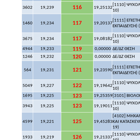
[1110] ΨΥΧΟΛΟ
116
3602
19,239
19,25132
10)
[1111] ΕΠΙΣ
117
1460
19,234
19,20137
ΕΚΠΑΙΔΕΥΣΗ) (
[1110] ΨΥΧΟΛΟ
117
3675
19,234
19,08182
10)
119
4944
19,233
0,00000
ΔΕ/ΔΖ ΘΕΣΗ
120
1246
19,232
0,00000
ΔΕ/ΔΖ ΘΕΣΗ
[1111] ΕΠΙΣ
121
564
19,231
19,23590
ΕΚΠΑΙΔΕΥΣΗ) (
[1110] ΨΥΧΟΛΟ
122
5049
19,227
19,19642
10)
123
1695
19,225
19,25359
[3101] ΒΙΟΛΟΓ
[1110] ΨΥΧΟΛΟ
123
3943
19,225
19,19011
10)
[4102] ΜΗΧ
125
4599
19,221
19,45283
ΚΑΙ ΚΑΤΑΣΚΕΥΑ
19)
[1110] ΨΥΧΟΛΟ
126
1933
19,219
19,21337