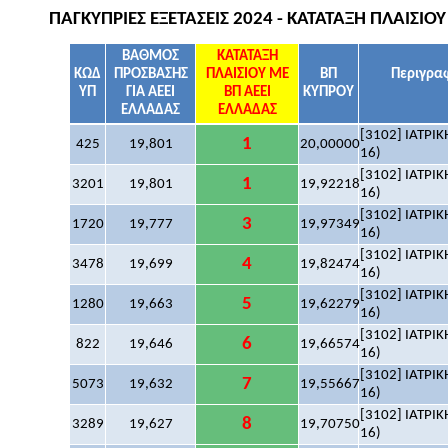
ΠΑΓΚΥΠΡΙΕΣ ΕΞΕΤΑΣΕΙΣ 2024 - ΚΑΤΑΤΑΞΗ ΠΛΑΙΣI
ΒΑΘΜΟΣ
ΚΑΤΑΤΑΞΗ
ΚΩΔ
ΠΡΟΣΒΑΣΗΣ
ΠΛΑΙΣΙΟΥ ΜΕ
ΒΠ
Περιγραφ
ΥΠ
ΓΙΑ ΑΕΕΙ
ΒΠ ΑΕΕΙ
ΚΥΠΡΟΥ
ΕΛΛΑΔΑΣ
ΕΛΛΑΔΑΣ
[3102] ΙΑΤΡΙΚ
1
425
19,801
20,00000
16)
[3102] ΙΑΤΡΙΚ
1
3201
19,801
19,92218
16)
[3102] ΙΑΤΡΙΚ
3
1720
19,777
19,97349
16)
[3102] ΙΑΤΡΙΚ
4
3478
19,699
19,82474
16)
[3102] ΙΑΤΡΙΚ
5
1280
19,663
19,62279
16)
[3102] ΙΑΤΡΙΚ
6
822
19,646
19,66574
16)
[3102] ΙΑΤΡΙΚ
7
5073
19,632
19,55667
16)
[3102] ΙΑΤΡΙΚ
8
3289
19,627
19,70750
16)