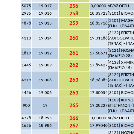
256
5075
19,017
0,00000
ΔΕ/ΔΖ ΘΕΣΗ
258
2935
19,016
18,83723
[3101] ΒΙΟΛΟΓ
[2101] ΜΑΘΗΜ
259
4878
19,015
18,85718
(Π.Κ) - (ΠΛΑΙΣ
[3122] ΕΠΙΣ
260
4110
19,014
19,01186
(ΛΟΓΟΘΕΡΑΠΕ
(ΤΕΠΑΚ) - (ΠΛ
[3121] ΝΟΣΗΛ
261
1819
19,012
17,60671
(ΠΛΑΙΣΙΟ 28)
[4133] ΧΗΜΙΚ
262
1446
19,009
17,89427
(ΠΛΑΙΣΙΟ 15)
[3122] ΕΠΙΣ
263
4219
19,006
18,96385
(ΛΟΓΟΘΕΡΑΠΕ
(ΤΕΠΑΚ) - (ΠΛ
263
4426
19,006
17,80054
[3101] ΒΙΟΛΟΓ
[1109] ΚΟΙΝΩ
265
900
19
19,28227
ΕΠΙΣΤΗΜΩΝ (
(Π.Κ) - (ΠΛΑΙΣ
266
4778
18,995
0,00000
ΔΕ/ΔΖ ΘΕΣΗ
267
1626
18,986
17,99040
[3101] ΒΙΟΛΟΓ
[3121] ΝΟΣΗΛ