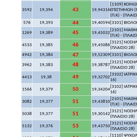
[1109] ΚΟΙΝΩ
43
3592
19,394
19,94316
ΕΠΙΣΤΗΜΩΝ (
(Π.Κ) - (ΠΛΑΙΣ
44
576
19,393
19,40594
[3101] ΒΙΟΛΟΓ
[2101] ΜΑΘΗΜ
45
1269
19,389
19,45032
(Π.Κ) - (ΠΛΑΙΣ
[3121] ΝΟΣΗΛ
46
4533
19,385
19,45086
(ΠΛΑΙΣΙΟ 28)
47
4942
19,384
19,52309
[3101] ΒΙΟΛΟΓ
[3121] ΝΟΣΗΛ
48
3962
19,383
19,38787
(ΠΛΑΙΣΙΟ 28)
[3102] ΙΑΤΡΙΚ
49
4413
19,38
19,32702
16)
[3102] ΙΑΤΡΙΚ
50
1566
19,379
19,34204
16)
[2101] ΜΑΘΗΜ
51
3082
19,377
19,43810
(Π.Κ) - (ΠΛΑΙΣ
[3121] ΝΟΣΗΛ
51
5038
19,377
19,30142
(ΠΛΑΙΣΙΟ 28)
[3121] ΝΟΣΗΛ
53
5132
19,376
19,43750
(ΠΛΑΙΣΙΟ 28)
[1110] ΨΥΧΟΛΟ