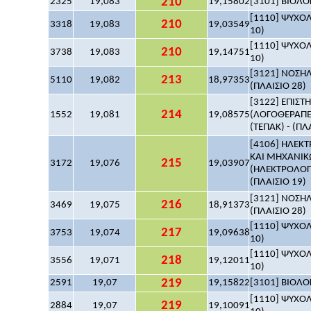
210
2325
19,083
19,15802
[3101] ΒΙΟΛΟΓ
[1110] ΨΥΧΟΛΟ
210
3318
19,083
19,03549
10)
[1110] ΨΥΧΟΛΟ
210
3738
19,083
19,14751
10)
[3121] ΝΟΣΗΛ
213
5110
19,082
18,97353
(ΠΛΑΙΣΙΟ 28)
[3122] ΕΠΙΣ
214
1552
19,081
19,08575
(ΛΟΓΟΘΕΡΑΠΕ
(ΤΕΠΑΚ) - (ΠΛ
[4106] ΗΛΕΚ
ΚΑΙ ΜΗΧΑΝΙΚ
215
3172
19,076
19,03907
(ΗΛΕΚΤΡΟΛΟΓ
(ΠΛΑΙΣΙΟ 19)
[3121] ΝΟΣΗΛ
216
3469
19,075
18,91373
(ΠΛΑΙΣΙΟ 28)
[1110] ΨΥΧΟΛΟ
217
3753
19,074
19,09638
10)
[1110] ΨΥΧΟΛΟ
218
3556
19,071
19,12011
10)
219
2591
19,07
19,15822
[3101] ΒΙΟΛΟΓ
[1110] ΨΥΧΟΛΟ
219
2884
19,07
19,10091